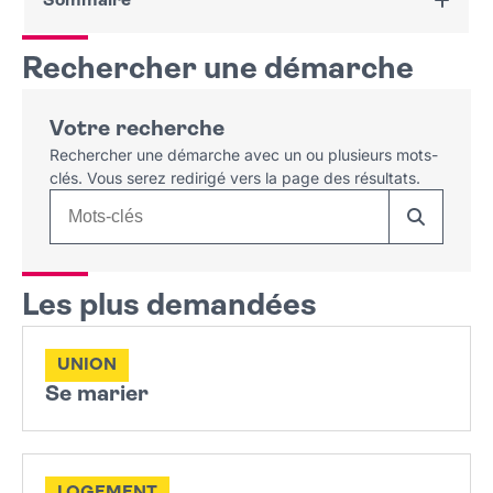
Sommaire
Rechercher une démarche
Rechercher une démarche
Thématiques
Identité
Votre recherche
Citoyenneté
Rechercher une démarche avec un ou plusieurs mots-
Légalité-certification
clés. Vous serez redirigé vers la page des résultats.
Union
Enfance
Logement - urbanisme
Recherche
Décès
Nature en ville
Aides sociales
Vie professionnelle
Les plus demandées
Espace public
Besoin d’aide ?
UNION
Se marier