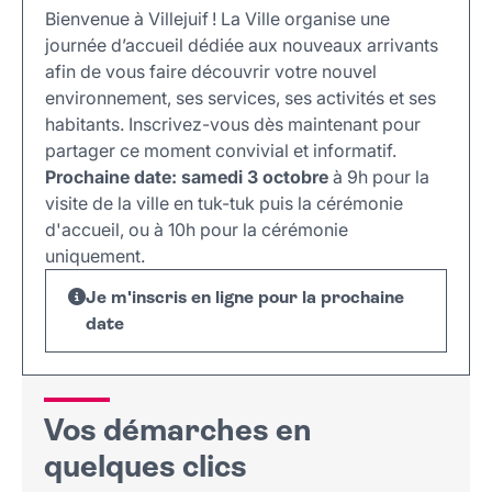
Vos démarches en quelques clics
Bienvenue à Villejuif ! La Ville organise une
Vie culturelle et sportive
journée d’accueil dédiée aux nouveaux arrivants
Les prochains événements
afin de vous faire découvrir votre nouvel
Plus d'informations
environnement, ses services, ses activités et ses
Les parcs, squares et jardins municipaux
habitants. Inscrivez-vous dès maintenant pour
Écoles maternelles et élémentaires
partager ce moment convivial et informatif.
Collèges et lycées
Prochaine date: samedi 3 octobre
à 9h pour la
Vous êtes étudiant ou étudiante ?
visite de la ville en tuk-tuk puis la cérémonie
Ramassage des poubelles et tri
d'accueil, ou à 10h pour la cérémonie
Aides sociales, CCAS et lutte contre les
uniquement.
discriminations
Je m'inscris en ligne pour la prochaine
date
Vos démarches en
quelques clics