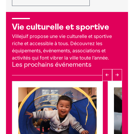
Vie culturelle et sportive
Villejuif propose une vie culturelle et sportive
riche et accessible à tous. Découvrez les
équipements, événements, associations et
activités qui font vibrer la ville toute l’année.
Les prochains événements
Précédent
Suivant