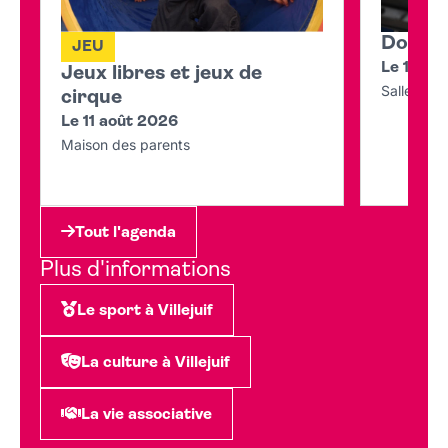
Don du
JEU
Le 11 ao
Jeux libres et jeux de
Salle du C
cirque
Le 11 août 2026
Maison des parents
Tout l'agenda
Plus d'informations
Le sport à Villejuif
La culture à Villejuif
La vie associative