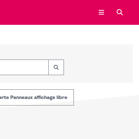
Ouvrir le menu p
Recherc
Rechercher
rte Panneaux affichage libre