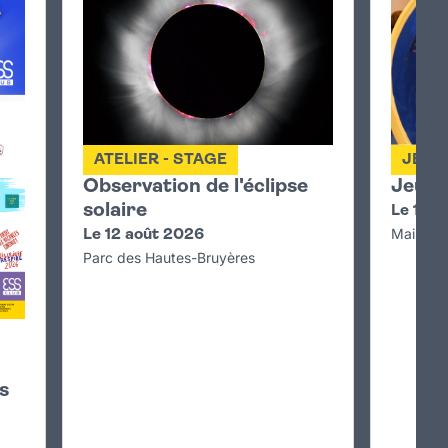
ATELIER - STAGE
JEU
Observation de l'éclipse
Jeux l
solaire
Le 13 a
Maison 
Le 12 août 2026
Parc des Hautes-Bruyères
rs