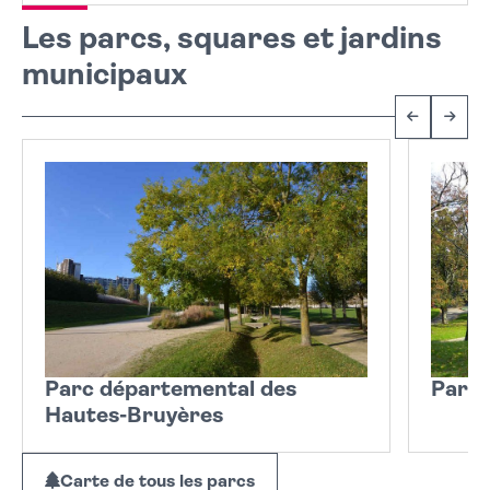
Les parcs, squares et jardins
municipaux
Précéden
Suiv
Parc départemental des
Parc 
Hautes-Bruyères
Carte de tous les parcs