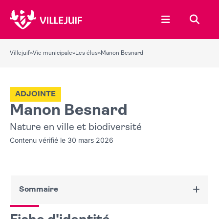
Ouvrir le menu
Recher
Villejuif
»
Vie municipale
»
Les élus
»
Manon Besnard
ADJOINTE
Manon Besnard
Nature en ville et biodiversité
Contenu vérifié le 30 mars 2026
Sommaire