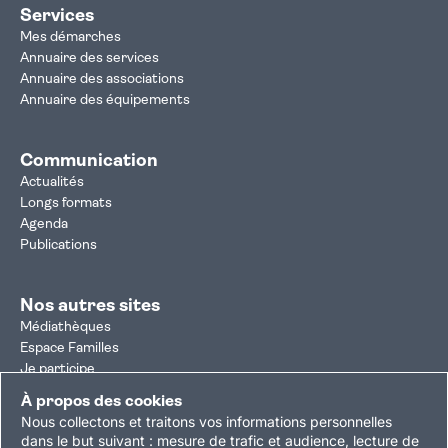
Services
Mes démarches
Annuaire des services
Annuaire des associations
Annuaire des équipements
Communication
Actualités
Longs formats
Agenda
Publications
Nos autres sites
Médiathèques
Espace Familles
Je participe
Autorisation d'urbanisme
À propos des cookies
Résultats électoraux
Nous collectons et traitons vos informations personnelles
Plan du site
Nous contacter
Mentions légales
dans le but suivant :
mesure de trafic et audience, lecture de