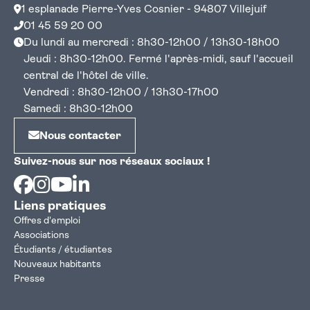
En savoir plus sur les punaises de lit avec le
1 esplanade Pierre-Yves Cosnier - 94807 Villejuif
Ministère de la Santé
01 45 59 20 00
Du lundi au mercredi : 8h30-12h00 / 13h30-18h00
Jeudi : 8h30-12h00. Fermé l'après-midi, sauf l'accueil
central de l'hôtel de ville.
Vendredi : 8h30-12h00 / 13h30-17h00
Samedi : 8h30-12h00
Nous contacter
Suivez-nous sur nos réseaux sociaux !
Facebook
Instagram
Youtube
Linkedin
Liens pratiques
Offres d'emploi
Associations
Étudiants / étudiantes
Nouveaux habitants
Presse