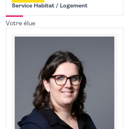
État des risques et pollutions
Service Habitat / Logement
Office Public de l’Habitat et logements sociaux
Démarche en ligne
Droit au logement – Expulsions
Votre élue
Lutte contre l’habitat indigne
Insalubrité
Punaises de lit
Termites
À lire sur le même sujet...