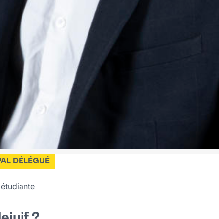
PAL DÉLÉGUÉ
 étudiante
ejuif ?