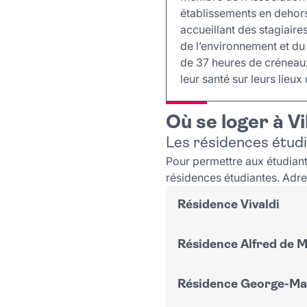
établissements en dehors
accueillant des stagiaires
de l’environnement et du 
de 37 heures de créneaux
leur santé sur leurs lieux
Où se loger à Vil
Les résidences étud
Pour permettre aux étudiant
résidences étudiantes. Adre
Résidence Vivaldi
Résidence Alfred de 
49 avenue de Paris
191 logements
Résidence George-Ma
114 boulevard Maxime Go
Plus d'informations