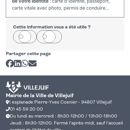
de votre identité
: carte d'identité, passeport,
carte vitale avec photo, permis de conduire…
Cette information vous a été utile ?
Oui
Non
Partager cette page
Partager sur Facebook
Partager sur LinkedIn
Partager sur Whatsapp
Partager par courriel
Mairie de la Ville de Villejuif
1 esplanade Pierre-Yves Cosnier - 94807 Villejuif
01 45 59 20 00
Du lundi au mercredi : 8h30-12h00 / 13h30-18h00
Jeudi : 8h30-12h00. Fermé l'après-midi, sauf l'accueil