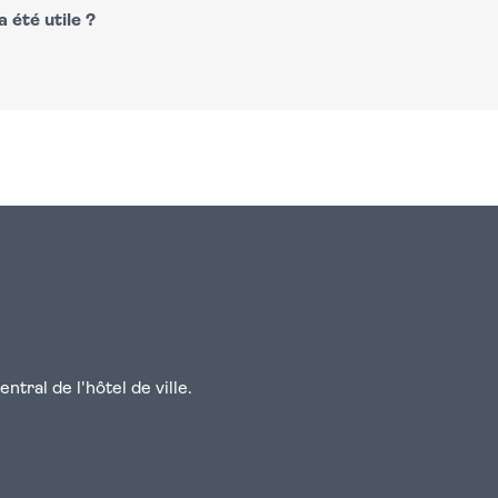
 été utile ?
n
atsapp
courriel
tral de l'hôtel de ville.