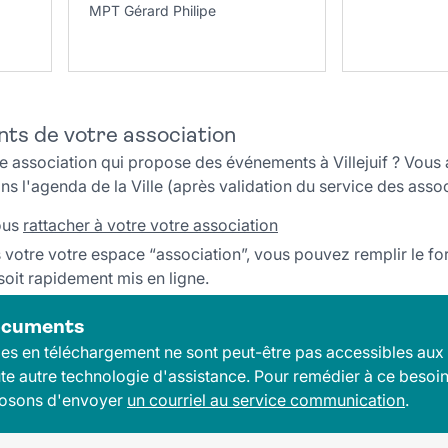
ention_-_Fonctionnement.pdf (PDF, 760 ko)
MPT Gérard Philipe
ts de votre association
 association qui propose des événements à Villejuif ? Vous a
 l'agenda de la Ville (après validation du service des assoc
ous
rattacher à votre votre association
s votre votre espace “association”, vous pouvez remplir le fo
soit rapidement mis en ligne.
documents
s en téléchargement ne sont peut-être pas accessibles aux 
te autre technologie d'assistance. Pour remédier à ce besoin
posons d'envoyer
un courriel au service communication
.