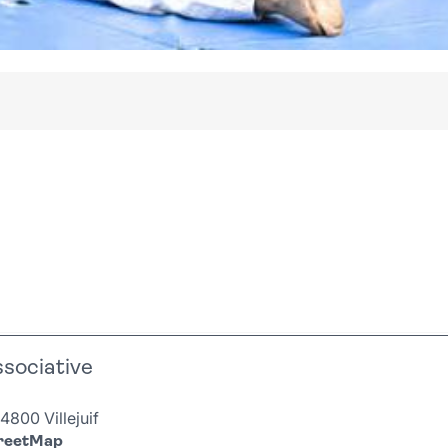
ssociative
4800 Villejuif
treetMap