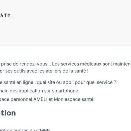
à 11h :
prise de rendez-vous... Les services médicaux sont maintenant
r ses outils avec les ateliers de la santé !
de santé en ligne : quel site ou appli pour quel service ?
 main des application sur smartphone
space personnel AMELI et Mon espace santé.
ation
ription auprès du CMPP