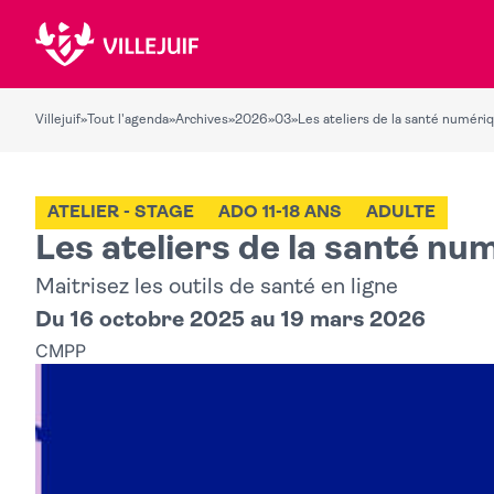
Villejuif
»
Tout l'agenda
»
Archives
»
2026
»
03
»
Les ateliers de la santé numéri
ATELIER - STAGE
ADO 11-18 ANS
ADULTE
Les ateliers de la santé nu
Maitrisez les outils de santé en ligne
Du 16 octobre 2025 au 19 mars 2026
CMPP