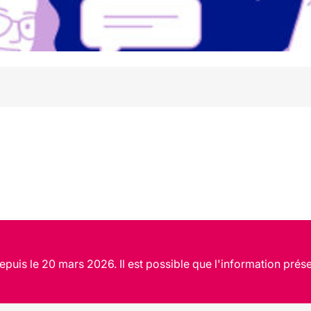
puis le 20 mars 2026. Il est possible que l'information prése