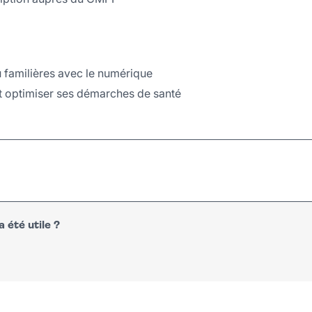
 familières avec le numérique
t optimiser ses démarches de santé
 été utile ?
n
atsapp
courriel