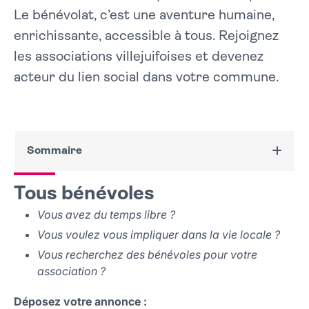
Le bénévolat, c’est une aventure humaine,
enrichissante, accessible à tous. Rejoignez
les associations villejuifoises et devenez
acteur du lien social dans votre commune.
Sommaire
Tous bénévoles
Tous bénévoles
Recherche de bénévoles à Villejuif
Vous avez du temps libre ?
Bien-être et santé
Vous voulez vous impliquer dans la vie locale ?
Enfance et éducation
Solidarités
Vous recherchez des bénévoles pour votre
Transition écologique
association ?
Déposez votre annonce :