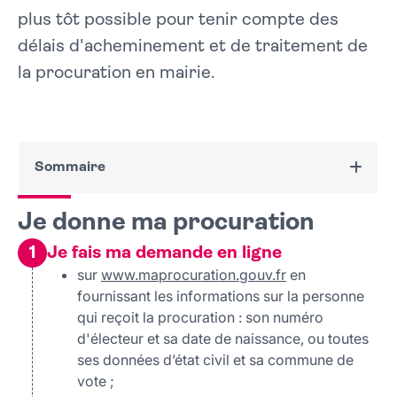
plus tôt possible pour tenir compte des
délais d'acheminement et de traitement de
la procuration en mairie.
Sommaire
Je donne ma procuration
Je donne ma procuration
Je fais ma demande en ligne
1
Je fais ma demande en ligne
Je confirme mon identité
Je reçois une procuration
sur
www.maprocuration.gouv.fr
en
fournissant les informations sur la personne
qui reçoit la procuration : son numéro
d'électeur et sa date de naissance, ou toutes
ses données d’état civil et sa commune de
vote ;