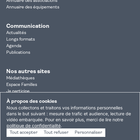
Annuaire des associations
Annuaire des équipements
Communication
Actualités
Longs formats
Agenda
Publications
Nos autres sites
Médiathèques
Espace Familles
Je participe
Autorisation d'urbanisme
À propos des cookies
Résultats électoraux
Nous collectons et traitons vos informations personnelles
Plan du site
Nous contacter
Mentions légales
dans le but suivant :
mesure de trafic et audience, lecture de
vidéo embarquée
.
Pour en savoir plus, merci de lire notre
Politique de confidentialité
Accessibilité : partiellement conforme
politique de confidentialité
.
Gestion des cookies
Tout accepter
Tout refuser
Personnaliser
Copyright © 2026 Ville de Villejuif