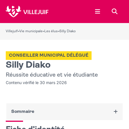
Ouvrir le menu
Recher
Villejuif
»
Vie municipale
»
Les élus
»
Silly Diako
CONSEILLER MUNICIPAL DÉLÉGUÉ
Silly Diako
Réussite éducative et vie étudiante
Contenu vérifié le 30 mars 2026
Sommaire