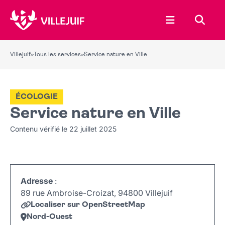
Ouvrir le menu
Recher
Villejuif
»
Tous les services
»
Service nature en Ville
ÉCOLOGIE
Service nature en Ville
Contenu vérifié le 22 juillet 2025
Adresse
:
89 rue Ambroise-Croizat, 94800 Villejuif
Localiser sur OpenStreetMap
Nord-Ouest