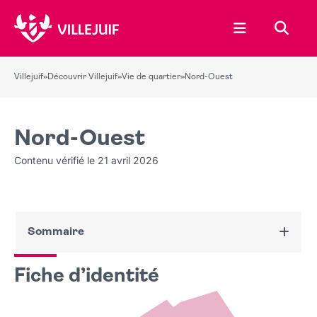
Ouvrir le menu
Recher
Villejuif
»
Découvrir Villejuif
»
Vie de quartier
»
Nord-Ouest
Nord-Ouest
Contenu vérifié le 21 avril 2026
Sommaire
Fiche d’identité
Fiche d’identité
Votre élu de quartier
Les prochains événements et les travaux en cours