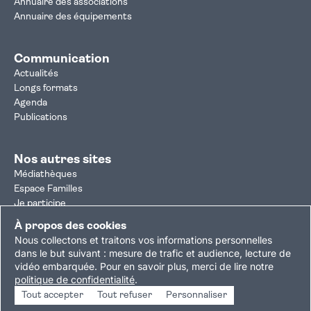
Annuaire des associations
Annuaire des équipements
Communication
Actualités
Longs formats
Agenda
Publications
Nos autres sites
Médiathèques
Espace Familles
Je participe
Autorisation d'urbanisme
À propos des cookies
Résultats électoraux
Nous collectons et traitons vos informations personnelles
Plan du site
Nous contacter
Mentions légales
dans le but suivant :
mesure de trafic et audience, lecture de
vidéo embarquée
.
Pour en savoir plus, merci de lire notre
Politique de confidentialité
Accessibilité : partiellement conforme
politique de confidentialité
.
Gestion des cookies
Tout accepter
Tout refuser
Personnaliser
Copyright © 2026 Ville de Villejuif