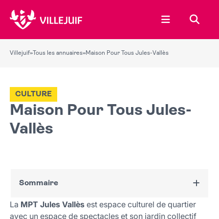
Ouvrir le menu
Recher
Villejuif
»
Tous les annuaires
»
Maison Pour Tous Jules-Vallès
CULTURE
Maison Pour Tous Jules-
Vallès
Sommaire
La
MPT Jules Vallès
est espace culturel de quartier
Activités de la Maison pour tous
avec un espace de spectacles et son jardin collectif