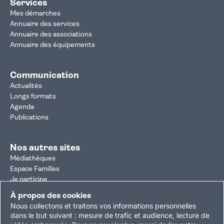
Services
Mes démarches
Annuaire des services
Annuaire des associations
Annuaire des équipements
Communication
Actualités
Longs formats
Agenda
Publications
Nos autres sites
Médiathèques
Espace Familles
Je participe
Autorisation d'urbanisme
À propos des cookies
Résultats électoraux
Nous collectons et traitons vos informations personnelles
Plan du site
Nous contacter
Mentions légales
dans le but suivant :
mesure de trafic et audience, lecture de