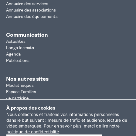
Annuaire des services
Annuaire des associations
Annuaire des équipements
Communication
Actualités
Longs formats
Agenda
Publications
Nos autres sites
Médiathèques
Espace Familles
Je participe
Autorisation d'urbanisme
À propos des cookies
Résultats électoraux
Nous collectons et traitons vos informations personnelles
Plan du site
Nous contacter
Mentions légales
dans le but suivant :
mesure de trafic et audience, lecture de
vidéo embarquée
.
Pour en savoir plus, merci de lire notre
Politique de confidentialité
Accessibilité : partiellement conforme
politique de confidentialité
.
Gestion des cookies