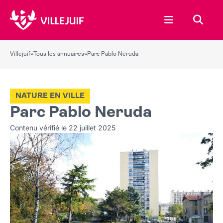
Ouvrir le menu
Recher
Villejuif
»
Tous les annuaires
»
Parc Pablo Neruda
NATURE EN VILLE
Parc Pablo Neruda
Contenu vérifié le 22 juillet 2025