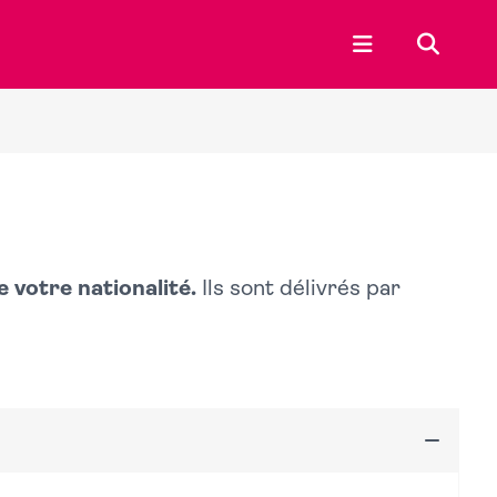
Ouvrir le menu p
Recherc
 votre nationalité.
Ils sont délivrés par