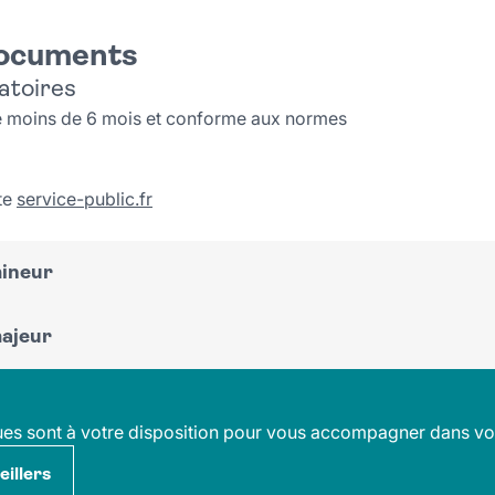
documents
atoires
de moins de 6 mois et conforme aux normes
ite
service-public.fr
ineur
ajeur
public.fr
en cas de :
public.fr
en cas de :
ues sont à votre disposition pour vous accompagner dans v
illers