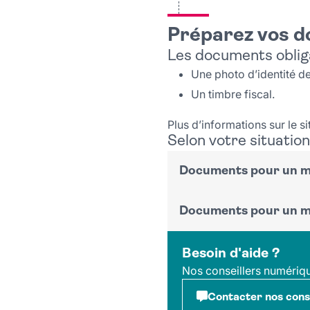
Préparez vos 
Les documents oblig
Une photo d’identité 
Un timbre fiscal.
Plus d’informations sur le s
Selon votre situation
Documents pour un m
Documents pour un m
Voir sur le site du
service-
Première demande
Renouvellement
Voir sur le site du
service-
Besoin d'aide ?
Document perdu
Nos conseillers numériq
Première demande
Document volé
Renouvellement
Contacter nos conse
Document perdu