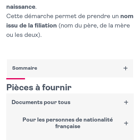
naissance
.
Cette démarche permet de prendre un
nom
issu de la filiation
(nom du père, de la mère
ou les deux).
Sommaire
Pièces à fournir
Pièces à fournir
Documents pour tous
Pour les personnes de nationalité française
Documents pour tous
Pour les personnes de nationalité étrangère
Pas-à-pas de la démarche
Retirer un dossier de demande
Pour les personnes de nationalité
Formulaire CERFA n° 16229*02
:
Accéder au
Constituer le dossier
française
formulaire
Prenez rendez-vous en Mairie
Deuxième rendez-vous de finalisation
Pièce d’identité valide : CNI, passeport, carte