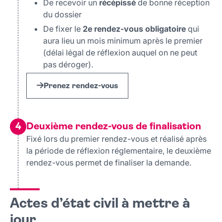
De recevoir un
récépissé
de bonne réception
Acte de naissance de l’OFPRA
du dossier
De fixer le
2e rendez-vous obligatoire
qui
aura lieu un mois minimum après le premier
(délai légal de réflexion auquel on ne peut
pas déroger).
Prenez rendez-vous
4
Deuxième rendez-vous de finalisation
Fixé lors du premier rendez-vous et réalisé après
la période de réflexion réglementaire, le deuxième
rendez-vous permet de finaliser la demande.
Actes d’état civil à mettre à
jour