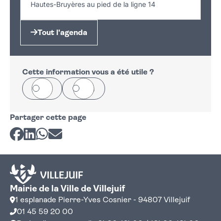
Hautes-Bruyères au pied de la ligne 14
Tout l'agenda
Cette information vous a été utile ?
Oui
Non
Partager cette page
Partager sur Facebook
Partager sur LinkedIn
Partager sur Whatsapp
Partager par courriel
Mairie de la Ville de Villejuif
1 esplanade Pierre-Yves Cosnier - 94807 Villejuif
01 45 59 20 00