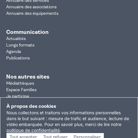
Annuaire des services
Annuaire des associations
Annuaire des équipements
Communication
Actualités
Longs formats
Agenda
Publications
Nos autres sites
Médiathèques
Espace Familles
Je participe
Autorisation d'urbanisme
À propos des cookies
Résultats électoraux
Nous collectons et traitons vos informations personnelles
Plan du site
Nous contacter
Mentions légales
dans le but suivant :
mesure de trafic et audience, lecture de
vidéo embarquée
.
Pour en savoir plus, merci de lire notre
Politique de confidentialité
Accessibilité : partiellement conforme
politique de confidentialité
.
Gestion des cookies
Tout accepter
Tout refuser
Personnaliser