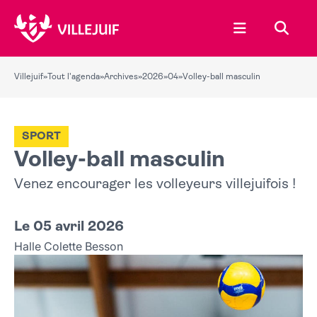
Ouvrir le menu
Recher
Villejuif
»
Tout l'agenda
»
Archives
»
2026
»
04
»
Volley-ball masculin
SPORT
Volley-ball masculin
Venez encourager les volleyeurs villejuifois !
Le 05 avril 2026
Halle Colette Besson