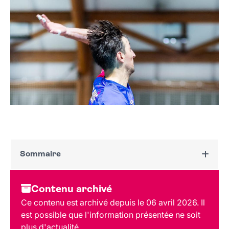
Sommaire
Dates et horaires
Contenu archivé
Au programme
Ce contenu est archivé depuis le 06 avril 2026. Il
Tarif et réservation
est possible que l'information présentée ne soit
Public
plus d'actualité.