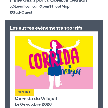
Halle des sports Colette Besson
Localiser sur OpenStreetMap
Sud-Ouest
Leaflet
|
©
OpenStreetMap
+
Les autres évènements sportifs
−
SPORT
Corrida de Villejuif
Le 04 octobre 2026