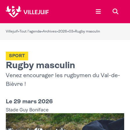
Ouvrir le menu
Recher
Villejuif
»
Tout l'agenda
»
Archives
»
2026
»
03
»
Rugby masculin
SPORT
Rugby masculin
Venez encourager les rugbymen du Val-de-
Bièvre !
Le 29 mars 2026
Stade Guy Boniface