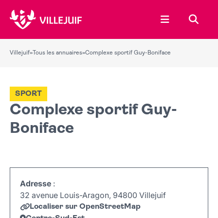
Ouvrir le menu
Recher
Villejuif
»
Tous les annuaires
»
Complexe sportif Guy-Boniface
SPORT
Complexe sportif Guy-
Boniface
Adresse
:
32 avenue Louis-Aragon, 94800 Villejuif
Localiser sur OpenStreetMap