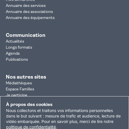
Annuaire des services
Annuaire des associations
Annuaire des équipements
Communication
Actualités
Longs formats
Agenda
Publications
Nos autres sites
Médiathèques
Espace Familles
Je participe
Autorisation d'urbanisme
À propos des cookies
Résultats électoraux
Nous collectons et traitons vos informations personnelles
Plan du site
Nous contacter
Mentions légales
dans le but suivant :
mesure de trafic et audience, lecture de
vidéo embarquée
.
Pour en savoir plus, merci de lire notre
Politique de confidentialité
Accessibilité : partiellement conforme
politique de confidentialité
.