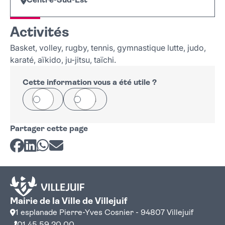
Centre-Sud-Est
Leaflet
|
©
OpenStreetMap
+
Activités
−
Basket, volley, rugby, tennis, gymnastique lutte, judo,
karaté, aïkido, ju-jitsu, taïchi.
Cette information vous a été utile ?
Oui
Non
Partager cette page
Partager sur Facebook
Partager sur LinkedIn
Partager sur Whatsapp
Partager par courriel
Mairie de la Ville de Villejuif
1 esplanade Pierre-Yves Cosnier - 94807 Villejuif