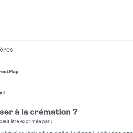
ières
treetMap
il
ser à la crémation ?
peut être exprimée par :
 a laissé des instructions écrites (testament, déclaration aupr