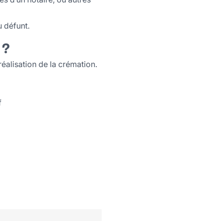
u défunt.
 ?
réalisation de la crémation.
f