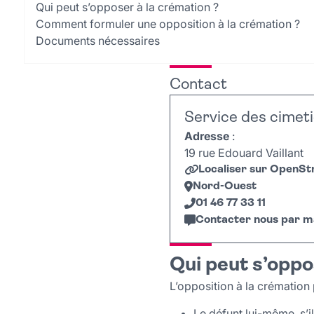
Qui peut s’opposer à la crémation ?
Comment formuler une opposition à la crémation ?
Documents nécessaires
Contact
Service des cimet
Adresse
:
19 rue Edouard Vaillant
Localiser sur OpenS
Nord-Ouest
01 46 77 33 11
Contacter nous par ma
+
Qui peut s’oppo
−
L’opposition à la crémation 
Le défunt lui-même, s’il