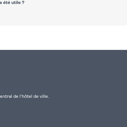
 été utile ?
n
atsapp
courriel
tral de l'hôtel de ville.