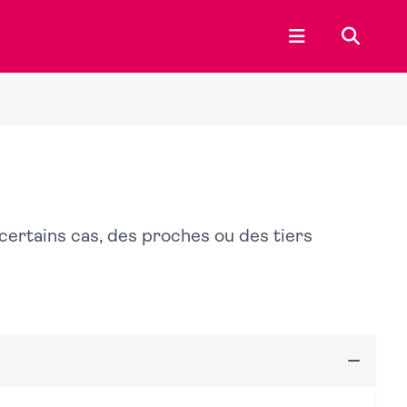
Ouvrir le menu p
Recherc
certains cas, des proches ou des tiers