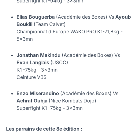
Superfight K1 -94kg - 3x3mn
Elias Bouguerba
(Académie des Boxes) Vs
Ayoub
Boukili
(Team Calvet)
Championnat d’Europe WAKO PRO K1-71,8kg -
5x3mn
Jonathan Makindu
(Académie des Boxes) Vs
Evan Langlais
(USCC)
K1 -75kg - 3x3mn
Ceinture VBS
Enzo Miserandino
(Académie des Boxes) Vs
Achraf Oubja
(Nice Kombats Dojo)
Superfight K1 -75kg - 3x3mn
Les parrains de cette 8e édition :