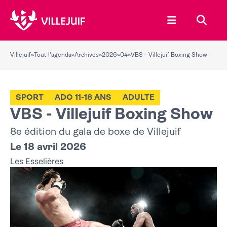
Ouvrir le menu
Recher
Villejuif
»
Tout l'agenda
»
Archives
»
2026
»
04
»
VBS - Villejuif Boxing Show
SPORT
ADO 11-18 ANS
ADULTE
VBS - Villejuif Boxing Show
8e édition du gala de boxe de Villejuif
Le 18 avril 2026
Les Esselières