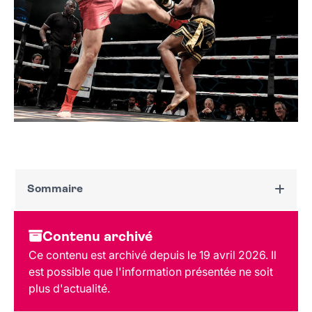
Sommaire
Dates et horaires
Contenu archivé
Au programme
Ce contenu est archivé depuis le 19 avril 2026. Il
Tarif et réservation
est possible que l'information présentée ne soit
Public
plus d'actualité.
Lieu et contact