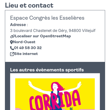
Lieu et contact
Espace Congrès les Esselières
Adresse
:
3 boulevard Chastenet de Géry, 94800 Villejuif
Localiser sur OpenStreetMap
Nord-Ouest
01 49 58 30 32
Site internet
Leaflet
|
©
OpenStreetMap
+
Les autres évènements sportifs
−