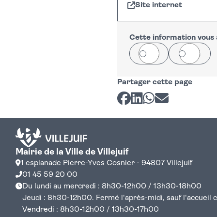
Site internet
+
−
Cette information vous a
Oui
Non
Partager cette page
Partager sur Facebook
Partager sur LinkedI
Partager sur Wh
Partager par 
Mairie de la Ville de Villejuif
1 esplanade Pierre-Yves Cosnier - 94807 Villejuif
01 45 59 20 00
Du lundi au mercredi : 8h30-12h00 / 13h30-18h00
Jeudi : 8h30-12h00. Fermé l'après-midi, sauf l'accueil cen
Vendredi : 8h30-12h00 / 13h30-17h00