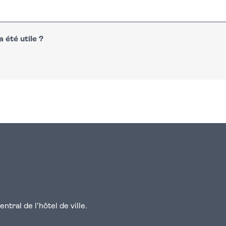
 été utile ?
n
atsapp
courriel
tral de l'hôtel de ville.