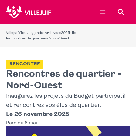
Ouvrir le menu
Recher
Villejuif
»
Tout l'agenda
»
Archives
»
2025
»
11
»
Rencontres de quartier - Nord-Ouest
RENCONTRE
Rencontres de quartier -
Nord-Ouest
Inaugurez les projets du Budget participatif
et rencontrez vos élus de quartier.
Le 26 novembre 2025
Parc du 8 mai