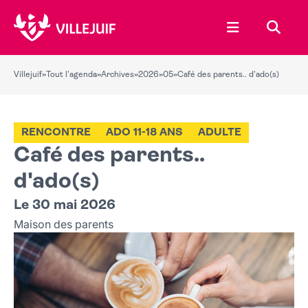
Ouvrir le menu
Recher
Villejuif
»
Tout l'agenda
»
Archives
»
2026
»
05
»
Café des parents.. d'ado(s)
RENCONTRE
ADO 11-18 ANS
ADULTE
Café des parents..
d'ado(s)
Le 30 mai 2026
Maison des parents