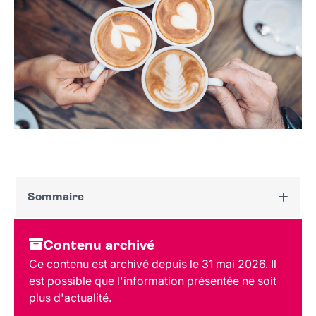
Sommaire
Dates et horaires
Contenu archivé
Au programme
Ce contenu est archivé depuis le 31 mai 2026. Il
Tarif et réservation
est possible que l'information présentée ne soit
Public
plus d'actualité.
Lieu et contact