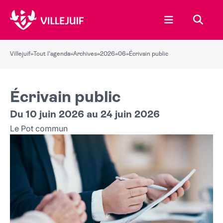
Ouvrir le menu
Recher
Villejuif
»
Tout l'agenda
»
Archives
»
2026
»
06
»
Écrivain public
Écrivain public
Du 10 juin 2026 au 24 juin 2026
Le Pot commun