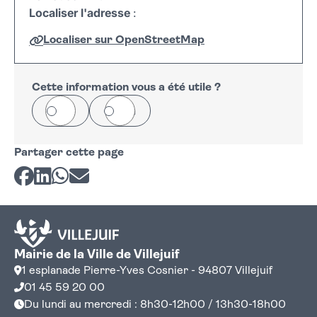
Localiser l'adresse
:
Localiser sur OpenStreetMap
Leaflet
|
©
OpenStreetMap
+
−
Cette information vous a été utile ?
Oui
Non
Partager cette page
Partager sur Facebook
Partager sur LinkedIn
Partager sur Whatsapp
Partager par courriel
Mairie de la Ville de Villejuif
1 esplanade Pierre-Yves Cosnier - 94807 Villejuif
01 45 59 20 00
Du lundi au mercredi : 8h30-12h00 / 13h30-18h00