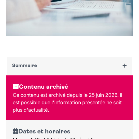
Sommaire
Dates et horaires
Contenu archivé
Au programme
Ce contenu est archivé depuis le 25 juin 2026. Il
Tarif et réservation
est possible que l'information présentée ne soit
Public
plus d'actualité.
Lieu et contact
Dates et horaires