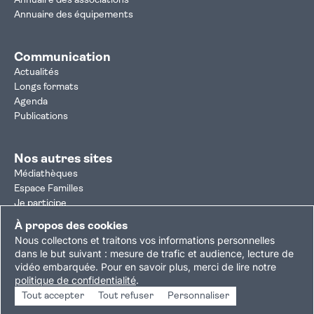
Annuaire des associations
Annuaire des équipements
Communication
Actualités
Longs formats
Agenda
Publications
Nos autres sites
Médiathèques
Espace Familles
Je participe
Autorisation d'urbanisme
À propos des cookies
Résultats électoraux
Nous collectons et traitons vos informations personnelles
Plan du site
Nous contacter
Mentions légales
dans le but suivant :
mesure de trafic et audience, lecture de
vidéo embarquée
.
Pour en savoir plus, merci de lire notre
Politique de confidentialité
Accessibilité : partiellement conforme
politique de confidentialité
.
Gestion des cookies
Tout accepter
Tout refuser
Personnaliser
Copyright © 2026 Ville de Villejuif