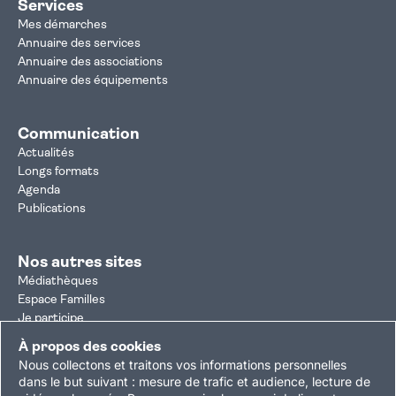
Services
Mes démarches
Annuaire des services
Annuaire des associations
Annuaire des équipements
Communication
Actualités
Longs formats
Agenda
Publications
Nos autres sites
Médiathèques
Espace Familles
Je participe
Autorisation d'urbanisme
À propos des cookies
Résultats électoraux
Nous collectons et traitons vos informations personnelles
Plan du site
Nous contacter
Mentions légales
dans le but suivant :
mesure de trafic et audience, lecture de