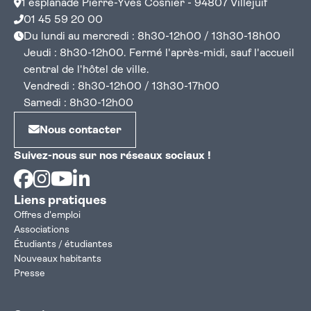
1 esplanade Pierre-Yves Cosnier - 94807 Villejuif
parents est un temps convivial d'échanges et
rapidement possible notre équipe par mail ou
Ateliers Parents-enfants et Parents-bébés
01 45 59 20 00
d'information sur un thème donné où vous
par téléphone
Activités à partager en famille : Jardinage,
Du lundi au mercredi : 8h30-12h00 / 13h30-18h00
pourrez vous exprimer en toutes
Argile
, yoga, etc.
Jeudi : 8h30-12h00. Fermé l'après-midi, sauf l'accueil
confidentialité
central de l'hôtel de ville.
un samedi matin ou un soir par mois
Vendredi : 8h30-12h00 / 13h30-17h00
Samedi : 8h30-12h00
Nous contacter
Suivez-nous sur nos réseaux sociaux !
Facebook
Instagram
Youtube
Linkedin
Liens pratiques
Offres d'emploi
Associations
Étudiants / étudiantes
Nouveaux habitants
Presse