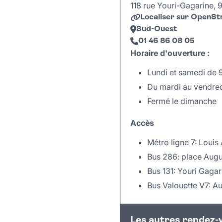
118 rue Youri-Gagarine, 9
Localiser sur OpenS
Sud-Ouest
01 46 86 08 05
Horaire d'ouverture :
Lundi et samedi de 
Du mardi au vendred
Fermé le dimanche
Accès
Métro ligne 7: Louis
Bus 286: place Aug
Bus 131: Youri Gagar
Bus Valouette V7: A
+
Les autres rendez-
−