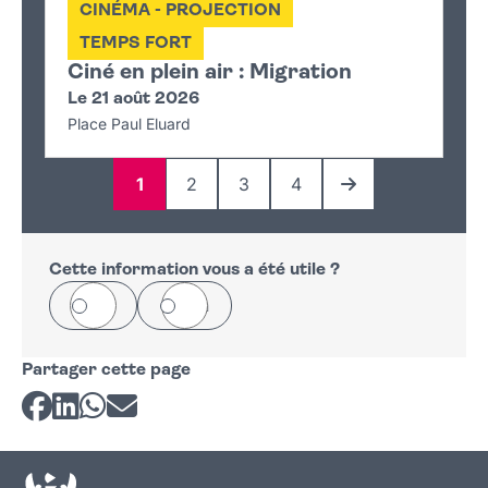
CINÉMA - PROJECTION
TEMPS FORT
Ciné en plein air : Migration
Le 21 août 2026
Place Paul Eluard
1
2
3
4
Page
Page
Page
Page
Page suivante
Cette information vous a été utile ?
Oui
Non
Partager cette page
Partager sur Facebook
Partager sur LinkedIn
Partager sur Whatsapp
Partager par courriel