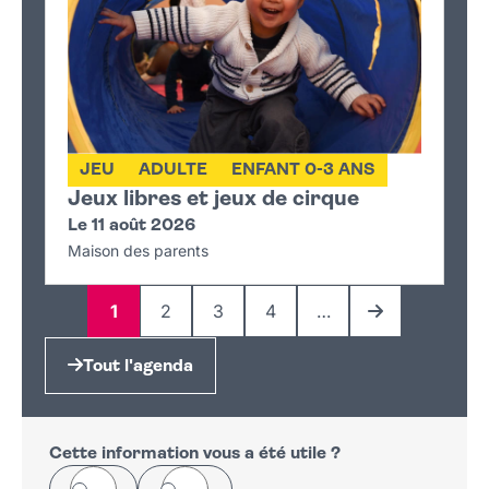
JEU
ADULTE
ENFANT 0-3 ANS
Jeux libres et jeux de cirque
Le 11 août 2026
Maison des parents
1
2
3
4
…
Page
Page
Page
Page
Page suivante
Tout l'agenda
Cette information vous a été utile ?