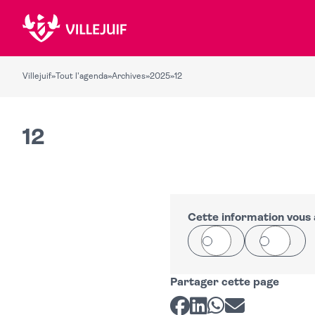
Villejuif
»
Tout l'agenda
»
Archives
»
2025
»
12
12
Cette information vous a
Oui
Non
Partager cette page
Partager sur Facebook
Partager sur LinkedI
Partager sur Wh
Partager par 