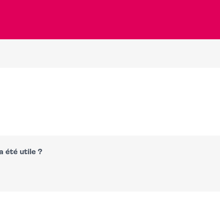
 été utile ?
n
atsapp
courriel