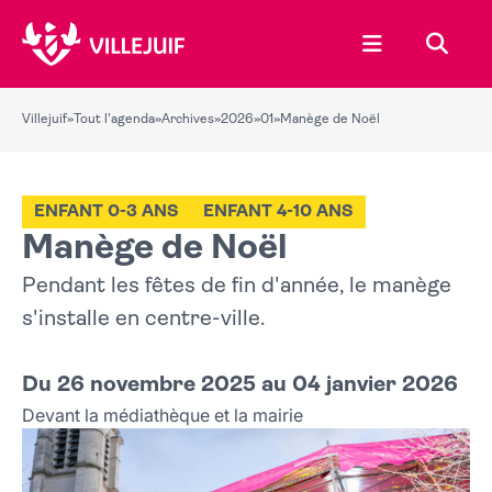
Ouvrir le menu
Recher
Villejuif
»
Tout l'agenda
»
Archives
»
2026
»
01
»
Manège de Noël
ENFANT 0-3 ANS
ENFANT 4-10 ANS
Manège de Noël
Pendant les fêtes de fin d'année, le manège
s'installe en centre-ville.
Du 26 novembre 2025 au 04 janvier 2026
Devant la médiathèque et la mairie