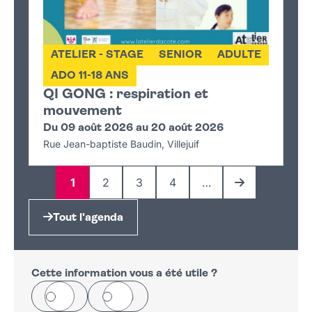
ATELIER - STAGE
SENIOR
ADULTE
ADO 11-18 ANS
QI GONG : respiration et
mouvement
Du 09 août 2026 au 20 août 2026
Rue Jean-baptiste Baudin, Villejuif
1
2
3
4
…
Page
Page
Page
Page
Page suivante
Tout l'agenda
Cette information vous a été utile ?
Oui
Non