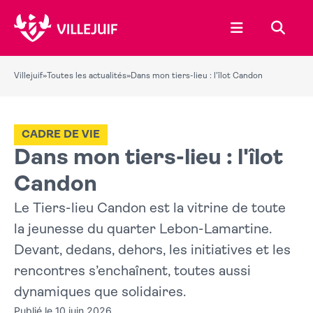
Ouvrir le menu
Recher
Villejuif
»
Toutes les actualités
»
Dans mon tiers-lieu : l'îlot Candon
CADRE DE VIE
Dans mon tiers-lieu : l'îlot
Candon
Le Tiers-lieu Candon est la vitrine de toute
la jeunesse du quarter Lebon-Lamartine.
Devant, dedans, dehors, les initiatives et les
rencontres s’enchaînent, toutes aussi
dynamiques que solidaires.
Publié le 10 juin 2026