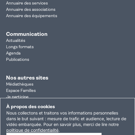
Annuaire des services
Annuaire des associations
Annuaire des équipements
Communication
Actualités
Longs formats
Agenda
Publications
Nos autres sites
Médiathèques
Espace Familles
Je participe
Autorisation d'urbanisme
À propos des cookies
Résultats électoraux
Nous collectons et traitons vos informations personnelles
Plan du site
Nous contacter
Mentions légales
dans le but suivant :
mesure de trafic et audience, lecture de
vidéo embarquée
.
Pour en savoir plus, merci de lire notre
Politique de confidentialité
Accessibilité : partiellement conforme
politique de confidentialité
.
Gestion des cookies