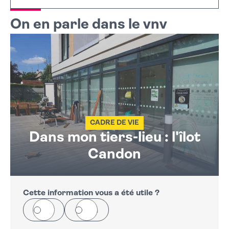
+
On en parle dans le vnv
−
CADRE DE VIE
Dans mon tiers-lieu : l'îlot
Candon
Cette information vous a été utile ?
Oui
Non