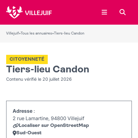
Ouvrir le menu
Recher
Villejuif
»
Tous les annuaires
»
Tiers-lieu Candon
CITOYENNETÉ
Tiers-lieu Candon
Contenu vérifié le 20 juillet 2026
Adresse
:
2 rue Lamartine, 94800 Villejuif
Localiser sur OpenStreetMap
Sud-Ouest
Leaflet
|
©
OpenStreetMap