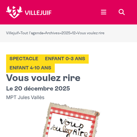
Ouvrir le menu
Recher
Villejuif
»
Tout l'agenda
»
Archives
»
2025
»
12
»
Vous voulez rire
SPECTACLE
ENFANT 0-3 ANS
ENFANT 4-10 ANS
Vous voulez rire
Le 20 décembre 2025
MPT Jules Vallès