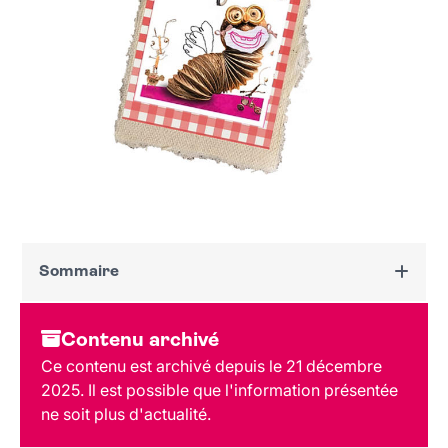
Sommaire
Dates et horaires
Contenu archivé
Au programme
Ce contenu est archivé depuis le 21 décembre
Tarif et réservation
2025. Il est possible que l'information présentée
Public
ne soit plus d'actualité.
Lieu et contact