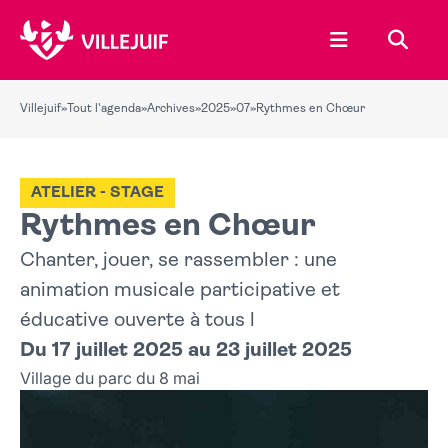
Ouvrir le menu
Recher
Villejuif
»
Tout l'agenda
»
Archives
»
2025
»
07
»
Rythmes en Chœur
ATELIER - STAGE
Rythmes en Chœur
Chanter, jouer, se rassembler : une
animation musicale participative et
éducative ouverte à tous l
Du 17 juillet 2025 au 23 juillet 2025
Village du parc du 8 mai