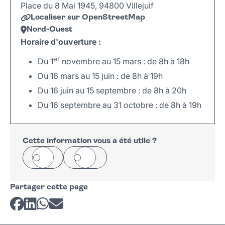
Place du 8 Mai 1945, 94800 Villejuif
Localiser sur OpenStreetMap
Nord-Ouest
Horaire d'ouverture :
er
Du 1
novembre au 15 mars : de 8h à 18h
Du 16 mars au 15 juin : de 8h à 19h
Du 16 juin au 15 septembre : de 8h à 20h
Du 16 septembre au 31 octobre : de 8h à 19h
Leaflet
|
©
OpenStreetMap
+
−
Cette information vous a été utile ?
Oui
Non
Partager cette page
Partager sur Facebook
Partager sur LinkedIn
Partager sur Whatsapp
Partager par courriel