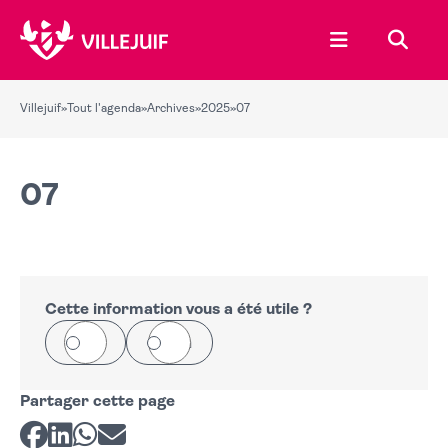
Ouvrir le menu
Recher
Villejuif
»
Tout l'agenda
»
Archives
»
2025
»
07
07
Cette information vous a été utile ?
Oui
Non
Partager cette page
Partager sur Facebook
Partager sur LinkedIn
Partager sur Whatsapp
Partager par courriel