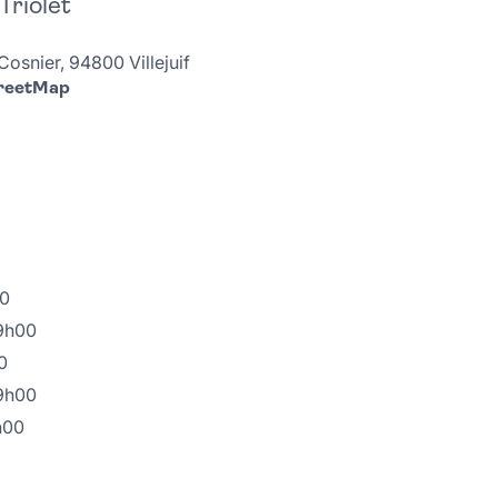
Triolet
Cosnier, 94800 Villejuif
treetMap
00
19h00
0
19h00
h00