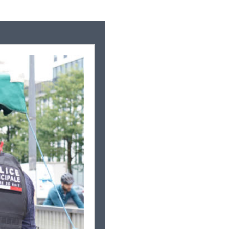
Leaflet
|
©
OpenStreetMap