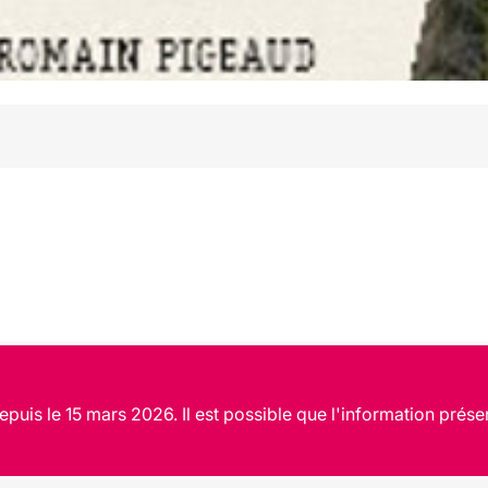
puis le 15 mars 2026. Il est possible que l'information prése