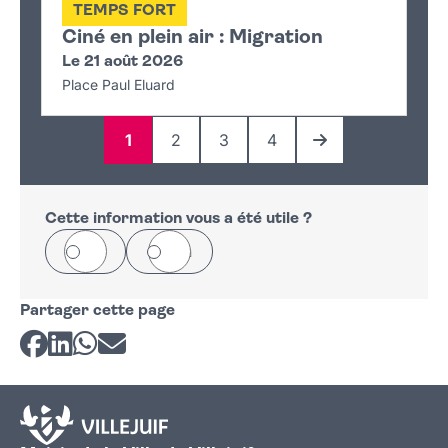
TEMPS FORT
Ciné en plein air : Migration
Le 21 août 2026
Place Paul Eluard
1
2
3
4
Page
Page
Page
Page
Page suivante
Cette information vous a été utile ?
Oui
Non
Partager cette page
Partager sur Facebook
Partager sur LinkedIn
Partager sur Whatsapp
Partager par courriel