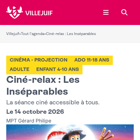
Ouvrir le menu
Recher
Villejuif
»
Tout l'agenda
»
Ciné-relax : Les Inséparables
CINÉMA - PROJECTION
ADO 11-18 ANS
ADULTE
ENFANT 4-10 ANS
Ciné-relax : Les
Inséparables
La séance ciné accessible à tous.
Le 14 octobre 2026
MPT Gérard Philipe