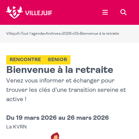
Ouvrir le menu
Recher
Villejuif
»
Tout l'agenda
»
Archives
»
2026
»
03
»
Bienvenue à la retraite
RENCONTRE
SENIOR
Bienvenue à la retraite
Venez vous informer et échanger pour
trouver les clés d’une transition sereine et
active !
Du 19 mars 2026 au 26 mars 2026
La KVRN