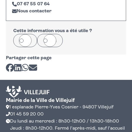
07 67 55 07 64
Nous contacter
Leaflet
|
©
OpenStreetMap
+
−
Cette information vous a été utile ?
Oui
Non
Partager cette page
Partager sur Facebook
Partager sur LinkedIn
Partager sur Whatsapp
Partager par courriel
Mairie de la Ville de Villejuif
1 esplanade Pierre-Yves Cosnier - 94807 Villejuif
01 45 59 20 00
Du lundi au mercredi : 8h30-12h00 / 13h30-18h00
Jeudi : 8h30-12h00. Fermé l'après-midi, sauf l'accueil