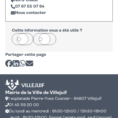
Nord-Ouest
07 67 55 07 64
Nous contacter
Leaflet
|
©
OpenStreetMap
+
−
Cette information vous a été utile ?
Oui
Non
Partager cette page
Partager sur Facebook
Partager sur LinkedIn
Partager sur Whatsapp
Partager par courriel
Mairie de la Ville de Villejuif
1 esplanade Pierre-Yves Cosnier - 94807 Villejuif
01 45 59 20 00
Du lundi au mercredi : 8h30-12h00 / 13h30-18h00
Jeudi : 8h30-12h00. Fermé l'après-midi, sauf l'accueil