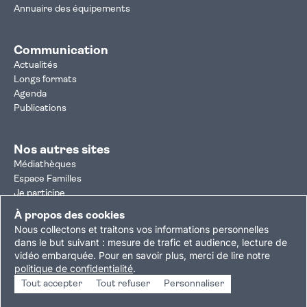
Annuaire des équipements
Communication
Actualités
Longs formats
Agenda
Publications
Nos autres sites
Médiathèques
Espace Familles
Je participe
Autorisation d'urbanisme
À propos des cookies
Résultats électoraux
Nous collectons et traitons vos informations personnelles
Plan du site
Nous contacter
Mentions légales
dans le but suivant :
mesure de trafic et audience, lecture de
vidéo embarquée
.
Pour en savoir plus, merci de lire notre
Politique de confidentialité
Accessibilité : partiellement conforme
politique de confidentialité
.
Gestion des cookies
Tout accepter
Tout refuser
Personnaliser
Copyright © 2026 Ville de Villejuif