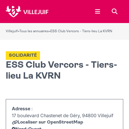
Ouvrir le menu
Recher
Villejuif
»
Tous les annuaires
»
ESS Club Vercors - Tiers-lieu La KVRN
SOLIDARITÉ
ESS Club Vercors - Tiers-
lieu La KVRN
Adresse
:
17 boulevard Chastenet de Géry, 94800 Villejuif
Localiser sur OpenStreetMap