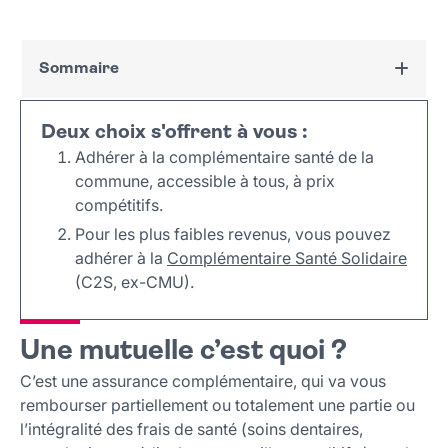
Sommaire
Une mutuelle c’est quoi ?
Deux choix s'offrent à vous :
La Mutuelle Familiale de Villejuif
Adhérer à la complémentaire santé de la
La complémentaire santé solidaire (C2S, ex-
commune, accessible à tous, à prix
CMU)
compétitifs.
Pour les plus faibles revenus, vous pouvez
adhérer à la
Complémentaire Santé Solidaire
(C2S, ex-CMU).
Une mutuelle c’est quoi ?
C’est une assurance complémentaire, qui va vous
rembourser partiellement ou totalement une partie ou
l’intégralité des frais de santé (soins dentaires,