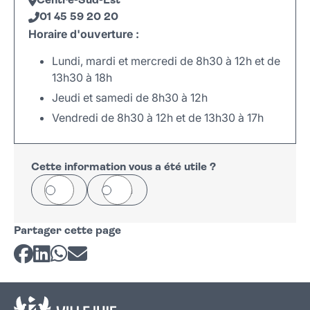
Centre-Sud-Est
01 45 59 20 20
Horaire d'ouverture :
Lundi, mardi et mercredi de 8h30 à 12h et de
13h30 à 18h
Jeudi et samedi de 8h30 à 12h
Vendredi de 8h30 à 12h et de 13h30 à 17h
Leaflet
|
©
OpenStreetMap
+
−
Cette information vous a été utile ?
Oui
Non
Partager cette page
Partager sur Facebook
Partager sur LinkedIn
Partager sur Whatsapp
Partager par courriel