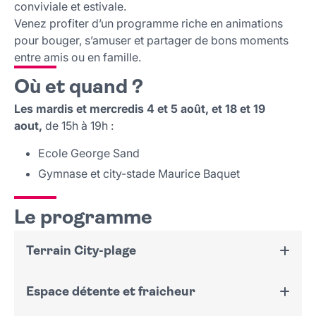
conviviale et estivale.
Venez profiter d’un programme riche en animations
pour bouger, s’amuser et partager de bons moments
entre amis ou en famille.
Où et quand ?
Les mardis et mercredis 4 et 5 août, et 18 et 19
aout,
de 15h à 19h :
Ecole George Sand
Gymnase et city-stade Maurice Baquet
Le programme
Terrain City-plage
Espace détente et fraicheur
Terrain de sport en sable pour pratiquer le sand-
ball, le beach-volley…