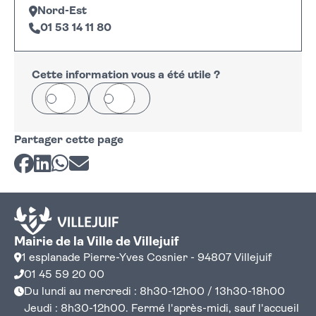
Nord-Est
01 53 14 11 80
Leaflet
|
©
OpenStreetMap
+
−
Cette information vous a été utile ?
Oui
Non
Partager cette page
Partager sur Facebook
Partager sur LinkedIn
Partager sur Whatsapp
Partager par courriel
Mairie de la Ville de Villejuif
1 esplanade Pierre-Yves Cosnier - 94807 Villejuif
01 45 59 20 00
Du lundi au mercredi : 8h30-12h00 / 13h30-18h00
Jeudi : 8h30-12h00. Fermé l'après-midi, sauf l'accueil