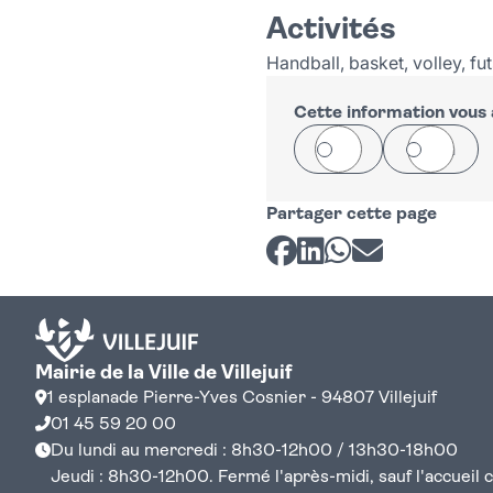
+
Activités
−
Handball, basket, volley, fut
Cette information vous a
Oui
Non
Partager cette page
Partager sur Facebook
Partager sur LinkedI
Partager sur Wh
Partager par 
Mairie de la Ville de Villejuif
1 esplanade Pierre-Yves Cosnier - 94807 Villejuif
01 45 59 20 00
Du lundi au mercredi : 8h30-12h00 / 13h30-18h00
Jeudi : 8h30-12h00. Fermé l'après-midi, sauf l'accueil cen