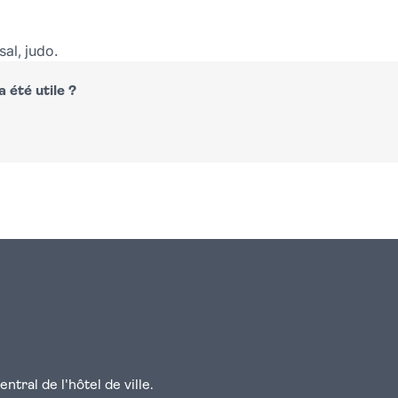
sal, judo.
 été utile ?
n
atsapp
courriel
tral de l'hôtel de ville.