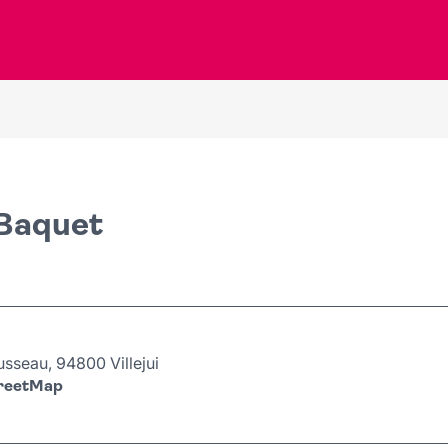
-Baquet
sseau, 94800 Villejui
treetMap