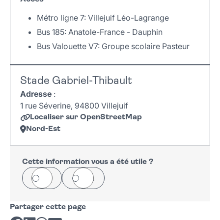
Métro ligne 7: Villejuif Léo-Lagrange
Bus 185: Anatole-France - Dauphin
Bus Valouette V7: Groupe scolaire Pasteur
Leaflet
|
©
OpenStreetMap
+
Stade Gabriel-Thibault
−
Adresse
:
1 rue Séverine, 94800 Villejuif
Localiser sur OpenStreetMap
Nord-Est
Leaflet
|
©
OpenStreetMap
+
−
Cette information vous a été utile ?
Oui
Non
Partager cette page
Partager sur Facebook
Partager sur LinkedIn
Partager sur Whatsapp
Partager par courriel