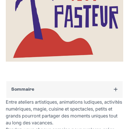
Sommaire
Entre ateliers artistiques, animations ludiques, activités
Où et quand ?
numériques, magie, cuisine et spectacles, petits et
Le programme
grands pourront partager des moments uniques tout
À la Maison pour tous Jules Vallès
au long des vacances.
Au Pulp nord