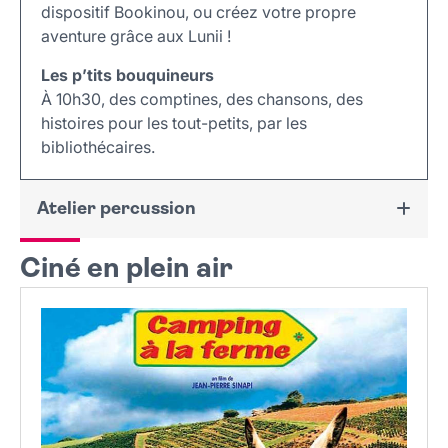
dispositif Bookinou, ou créez votre propre
aventure grâce aux Lunii !
Les p’tits bouquineurs
À 10h30, des comptines, des chansons, des
histoires pour les tout-petits, par les
bibliothécaires.
Atelier percussion
Ciné en plein air
Avec Ines Tiab & The Street Dreamers, créez une
mélodie avec ce que vous trouvez et montez le
prochain groupe de l’été.
Un seau, une boite de conserve et en avant la
musique !
Mercredi 12 août à 16h