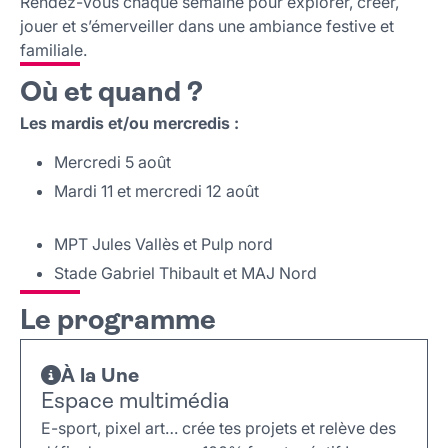
Rendez-vous chaque semaine pour explorer, créer,
Ciné en plein air
jouer et s’émerveiller dans une ambiance festive et
familiale.
Où et quand ?
Les mardis et/ou mercredis :
Mercredi 5 août
Mardi 11 et mercredi 12 août
MPT Jules Vallès et Pulp nord
Stade Gabriel Thibault et MAJ Nord
Le programme
À la Une
Espace multimédia
E-sport, pixel art… crée tes projets et relève des