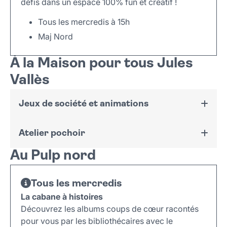
défis dans un espace 100% fun et créatif !
Tous les mercredis à 15h
Maj Nord
À la Maison pour tous Jules
Vallès
Jeux de société et animations
Atelier pochoir
Tous les mercredis de 15h à 18h
Au Pulp nord
Espace jeux avec la Ludomobile
Avec l’artiste Plaze, Atelier autour des congés
Maquillage et animations avec l'association
payés (1936-2026) avec une exposition dans la
Fée pour la fête
Tous les mercredis
Micro-folie.
Ojos de dios
avec l'équipe de la MPT
La cabane à histoires
De 16h à 18h les mercredis 5 et 12 août
Découvrez les albums coups de cœur racontés
pour vous par les bibliothécaires avec le