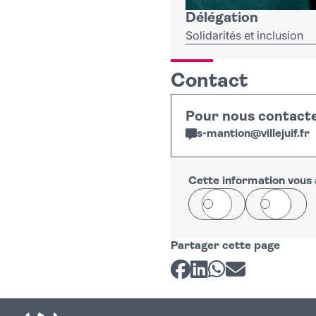
Délégation
Solidarités et inclusion
Contact
Pour nous contact
s-mantion
@
villejuif
.
fr
Cette information vous a
Oui
Non
Partager cette page
Partager sur Facebook
Partager sur LinkedI
Partager sur Wh
Partager par 