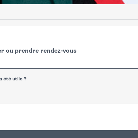
er ou prendre rendez-vous
 été utile ?
n
atsapp
courriel