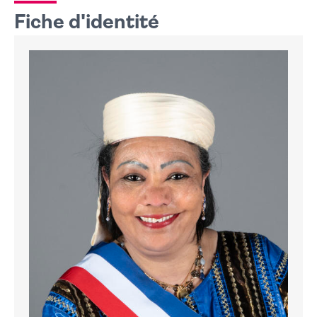
Fiche d'identité
Fiche d'identité
Contact