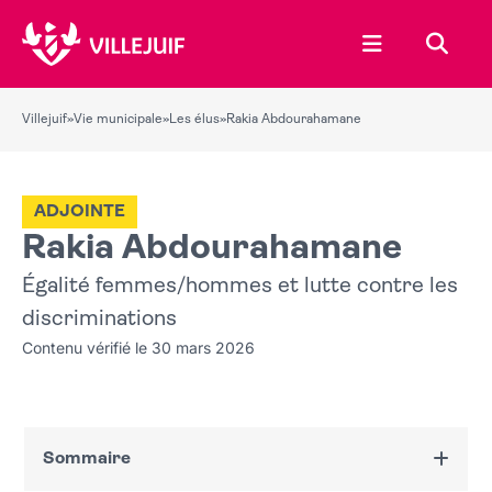
Ouvrir le menu
Recher
Villejuif
»
Vie municipale
»
Les élus
»
Rakia Abdourahamane
ADJOINTE
Rakia Abdourahamane
Égalité femmes/hommes et lutte contre les
discriminations
Contenu vérifié le 30 mars 2026
Sommaire